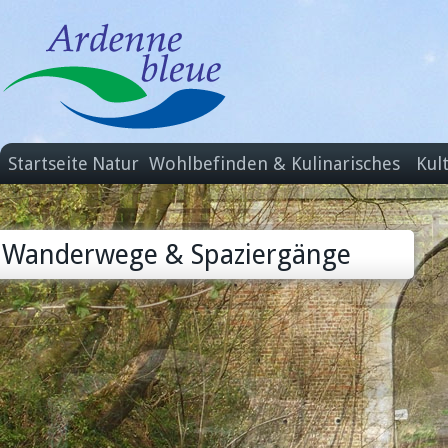
Startseite
Natur
Wohlbefinden & Kulinarisches
Kul
Wanderwege & Spaziergänge