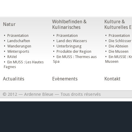
Wohlbefinden &
Kulture &
Natur
Kulinarisches
Kulturelles 
•
•
•
Präsentation
Präsentation
Präsentation
•
•
•
Landschaften
Land des Wassers
Die Schlösser
•
•
•
Wanderungen
Unterbringung
Die Abteien
•
•
•
Wintersports
Produkte der Region
Die Museen
•
•
•
RAVel
Ein MUSS : Thermes aus
Ein MUSSE : K
•
Spa
Museen
Ein MUSS : Les Hautes
Fagnes
Actualités
Evènements
Kontakt
© 2012 — Ardenne Bleue — Tous droits réservés