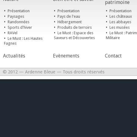
patrimoine
•
•
•
Présentation
Présentation
Présentation
•
•
•
Paysages
Pays de l'eau
Les châteaux
•
•
•
Randonnées
Hébergement
Les abbayes
•
•
•
Sports d'hiver
Produits de terroirs
Les musées
•
•
•
RAVel
Le Must : Espace des
Le Must : Patri
•
Saveurs et Découvertes
Militaire
Le Must : Les Hautes
Fagnes
Actualités
Evènements
Contact
© 2012 — Ardenne Bleue — Tous droits réservés