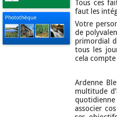
Tous ces fai
faut les inté
Photothèque
Votre person
de polyvalen
primordial d
tous les jou
cela compte 
Ardenne Ble
multitude d'
quotidienn
associer cos