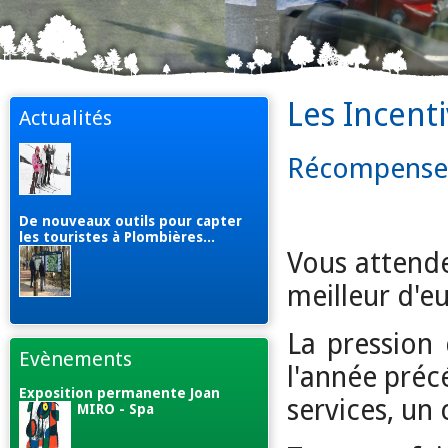
Les Incent
Actualités
Récompenser
De nouveaux outils pour capter
les touristes à Plombières...
Vous attende
meilleur d'e
La pression 
Evènements
l'année préc
Exposition permanente Joan
services, un
MIRO - Spa