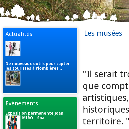
Les musées
Actualités
De nouveaux outils pour capter
les touristes à Plombières...
"Il serait 
que compte
artistique
Evènements
historique
Exposition permanente Joan
MIRO - Spa
territoire.