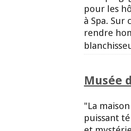
pour les hôt
à Spa. Sur
rendre hom
blanchisse
Musée d
"La maison 
puissant t
et mystéri