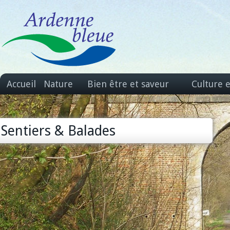
Accueil
Nature
Bien être et saveur
Culture 
Sentiers & Balades