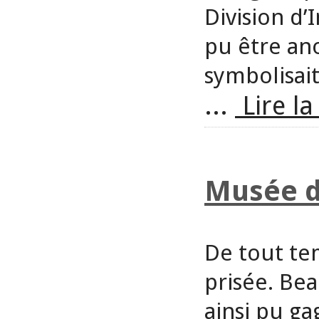
Division d’
pu être ano
symbolisait
...
Lire la
Musée de
De tout tem
prisée. Be
ainsi pu ga