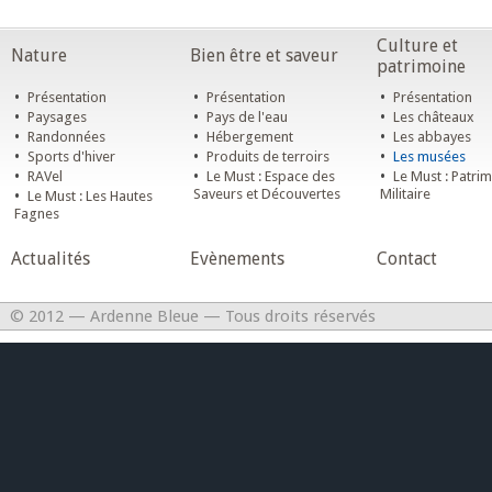
Culture et
Nature
Bien être et saveur
patrimoine
•
•
•
Présentation
Présentation
Présentation
•
•
•
Paysages
Pays de l'eau
Les châteaux
•
•
•
Randonnées
Hébergement
Les abbayes
•
•
•
Sports d'hiver
Produits de terroirs
Les musées
•
•
•
RAVel
Le Must : Espace des
Le Must : Patri
•
Saveurs et Découvertes
Militaire
Le Must : Les Hautes
Fagnes
Actualités
Evènements
Contact
© 2012 — Ardenne Bleue — Tous droits réservés