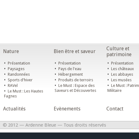
Culture et
Nature
Bien être et saveur
patrimoine
•
•
•
Présentation
Présentation
Présentation
•
•
•
Paysages
Pays de l'eau
Les châteaux
•
•
•
Randonnées
Hébergement
Les abbayes
•
•
•
Sports d'hiver
Produits de terroirs
Les musées
•
•
•
RAVel
Le Must : Espace des
Le Must : Patri
•
Saveurs et Découvertes
Militaire
Le Must : Les Hautes
Fagnes
Actualités
Evènements
Contact
© 2012 — Ardenne Bleue — Tous droits réservés