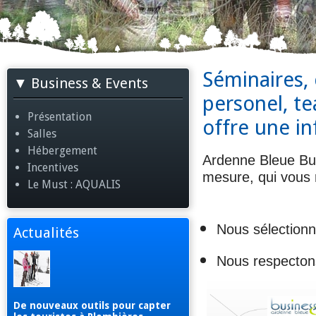
Séminaires, 
Business & Events
personel, t
Présentation
offre une in
Salles
Hébergement
Ardenne Bleue Bus
Incentives
mesure, qui vous r
Le Must : AQUALIS
Nous sélectionn
Actualités
Nous respecton
De nouveaux outils pour capter