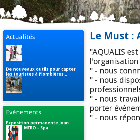
Le Must :
Actualités
"AQUALIS est 
l'organisatio
" - nous conn
De nouveaux outils pour capter
les touristes à Plombières...
" - nous disp
professionnels
" - nous trava
porter événem
Evènements
" - nous répo
Exposition permanente Joan
MIRO - Spa