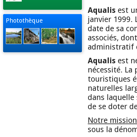
Aqualis
est u
janvier 1999.
Photothèque
date de sa co
associés, do
administratif 
Aqualis
est n
nécessité. La 
touristiques 
naturelles lar
dans laquelle
de se doter d
Notre mission
sous la déno