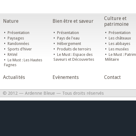
Culture et
Nature
Bien être et saveur
patrimoine
•
•
•
Présentation
Présentation
Présentation
•
•
•
Paysages
Pays de l'eau
Les châteaux
•
•
•
Randonnées
Hébergement
Les abbayes
•
•
•
Sports d'hiver
Produits de terroirs
Les musées
•
•
•
RAVel
Le Must : Espace des
Le Must : Patri
•
Saveurs et Découvertes
Militaire
Le Must : Les Hautes
Fagnes
Actualités
Evènements
Contact
© 2012 — Ardenne Bleue — Tous droits réservés