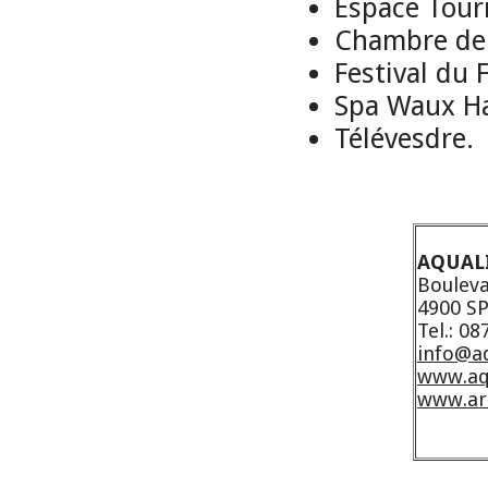
Espace Tour
Chambre de 
Festival du 
Spa Waux Ha
Télévesdre.
AQUALI
Bouleva
4900 S
Tel.: 08
info@aq
www.aq
www.ar