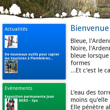
Bienvenue 
Actualités
Bleue, l'Arde
Noire, l'Arden
bleue lorsque 
De nouveaux outils pour capter
les touristes à Plombières...
formes
...Et c'est le ca
Evènements
L'eau des torr
Exposition permanente Joan
moins qu'elle
MIRO - Spa
Elle pénètre a