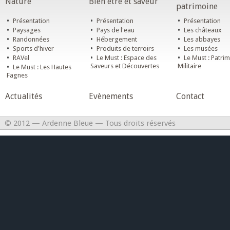
Nature
Bien être et saveur
patrimoine
•
•
•
Présentation
Présentation
Présentation
•
•
•
Paysages
Pays de l'eau
Les châteaux
•
•
•
Randonnées
Hébergement
Les abbayes
•
•
•
Sports d'hiver
Produits de terroirs
Les musées
•
•
•
RAVel
Le Must : Espace des
Le Must : Patri
•
Saveurs et Découvertes
Militaire
Le Must : Les Hautes
Fagnes
Actualités
Evènements
Contact
© 2012 — Ardenne Bleue — Tous droits réservés