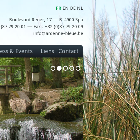
FR
EN
DE
NL
Boulevard Rener, 17 — B-4900 Spa
(0)87 79 20 01 — Fax : +32 (0)87 79 20 09
info@ardenne-bleue.be
ess & Events
Liens
Contact