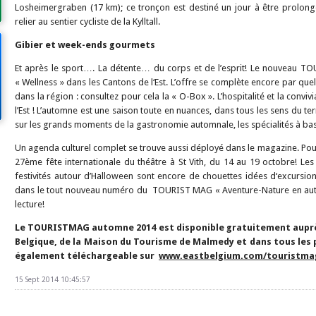
Losheimergraben (17 km); ce tronçon est destiné un jour à être prolongé
relier au sentier cycliste de la Kylltall.
Gibier et week-ends gourmets
Et après le sport…. La détente… du corps et de l’esprit! Le nouveau T
« Wellness » dans les Cantons de l‘Est. L’offre se complète encore par que
dans la région : consultez pour cela la « O-Box ». L’hospitalité et la convivi
l’Est ! L’automne est une saison toute en nuances, dans tous les sens du
sur les grands moments de la gastronomie automnale, les spécialités à ba
Un agenda culturel complet se trouve aussi déployé dans le magazine. Pou
27ème fête internationale du théâtre à St Vith, du 14 au 19 octobre! Les 
festivités autour d’Halloween sont encore de chouettes idées d‘excursion.
dans le tout nouveau numéro du TOURIST MAG « Aventure-Nature en aut
lecture!
Le TOURISTMAG automne 2014 est disponible gratuitement auprès 
Belgique, de la Maison du Tourisme de Malmedy et dans tous les p
également téléchargeable sur
www.eastbelgium.com/touristma
15 Sept 2014 10:45:57