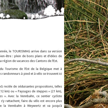
e l’année, le TOURISMAG arrive dans sa version
bien-être : plein de bons plans et d’idées de
a région de vacances des Cantons de l’Est.
 du Tourisme de l’Est de la Belgique met à
 Les randonneurs à pied et à vélo se trouvent ici
 recèle de séduisantes propositions, telles
(12 km) ou « Paysages de steppes » (21 km),
s ». Avec la Vennbahn, ce sentier cycliste
 s’y rattachent, faire du vélo est encore plus
tte la Vennbahn à Weywertz et va jusqu’à