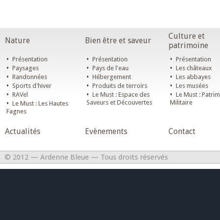
Culture et
Nature
Bien être et saveur
patrimoine
•
•
•
Présentation
Présentation
Présentation
•
•
•
Paysages
Pays de l'eau
Les châteaux
•
•
•
Randonnées
Hébergement
Les abbayes
•
•
•
Sports d'hiver
Produits de terroirs
Les musées
•
•
•
RAVel
Le Must : Espace des
Le Must : Patri
•
Saveurs et Découvertes
Militaire
Le Must : Les Hautes
Fagnes
Actualités
Evènements
Contact
© 2012 — Ardenne Bleue — Tous droits réservés