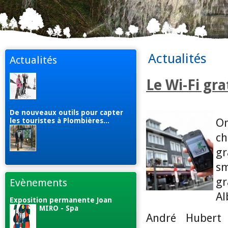
Actualités
Actualités
Le Wi-Fi gr
De nouveaux outils pour capter
On
les touristes à Plombières...
ch
g
sm
gr
Evènements
Al
Exposition permanente Joan
MIRO - Spa
André Hubert 