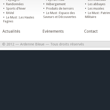
•
•
•
Randonnées
Hébergement
Les abbayes
•
•
•
Sports d'hiver
Produits de terroirs
Les musées
•
•
•
RAVel
Le Must : Espace des
Le Must : Patri
•
Saveurs et Découvertes
Militaire
Le Must : Les Hautes
Fagnes
Actualités
Evènements
Contact
© 2012 — Ardenne Bleue — Tous droits réservés