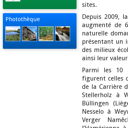
sites.
Depuis 2009, la
Photothèque
augmenté de 6.
naturelle doman
présentant un in
des milieux éco
ainsi leur valeu
Parmi les 10 n
figurent celle
de la Carrière 
Stellerholz à 
Büllingen (Liè
Nesselo à Weyw
Verger Namêc