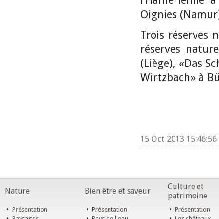
l’Hamérienne à
Oignies (Namur)
Trois réserves n
réserves natur
(Liège), «Das S
Wirtzbach» à Bül
15 Oct 2013 15:46:56
Culture et
Nature
Bien être et saveur
patrimoine
•
•
•
Présentation
Présentation
Présentation
•
•
•
Paysages
Pays de l'eau
Les châteaux